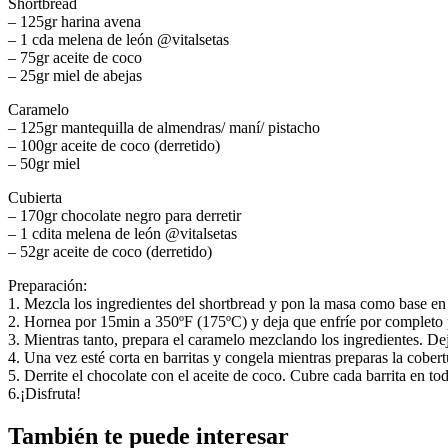
Shortbread
– 125gr harina avena
– 1 cda melena de león @vitalsetas
– 75gr aceite de coco
– 25gr miel de abejas
Caramelo
– 125gr mantequilla de almendras/ maní/ pistacho
– 100gr aceite de coco (derretido)
– 50gr miel
Cubierta
– 170gr chocolate negro para derretir
– 1 cdita melena de león @vitalsetas
– 52gr aceite de coco (derretido)
Preparación:
1. Mezcla los ingredientes del shortbread y pon la masa como base en 
2. Hornea por 15min a 350ºF (175ºC) y deja que enfríe por completo 
3. Mientras tanto, prepara el caramelo mezclando los ingredientes. De
4. Una vez esté corta en barritas y congela mientras preparas la cobert
5. Derrite el chocolate con el aceite de coco. Cubre cada barrita en tod
6.¡Disfruta!
También te puede interesar