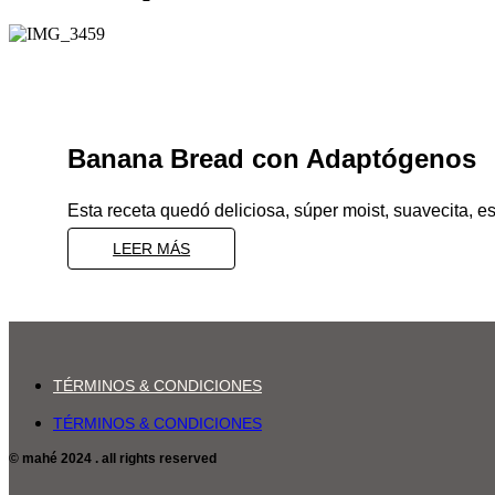
Banana Bread con Adaptógenos
Esta receta quedó deliciosa, súper moist, suavecita, e
LEER MÁS
TÉRMINOS & CONDICIONES
TÉRMINOS & CONDICIONES
© mahé 2024 . all rights reserved