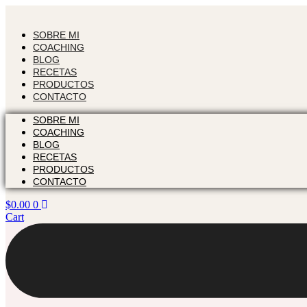
Skip
to
content
SOBRE MI
COACHING
BLOG
RECETAS
PRODUCTOS
CONTACTO
SOBRE MI
COACHING
BLOG
RECETAS
PRODUCTOS
CONTACTO
$
0.00
0
Cart