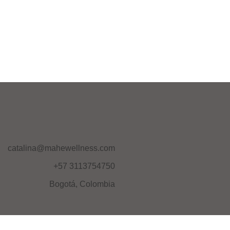
catalina@mahewellness.com
+57 3113754750
Bogotá, Colombia