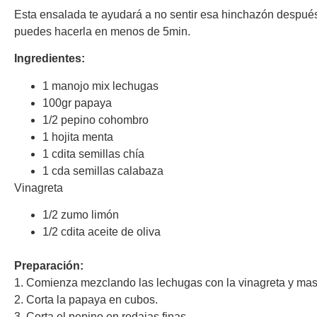
Esta ensalada te ayudará a no sentir esa hinchazón después 
puedes hacerla en menos de 5min.
Ingredientes:
1 manojo mix lechugas
100gr papaya
1/2 pepino cohombro
1 hojita menta
1 cdita semillas chía
1 cda semillas calabaza
Vinagreta
1/2 zumo limón
1/2 cdita aceite de oliva
Preparación:
1. Comienza mezclando las lechugas con la vinagreta y ma
2. Corta la papaya en cubos.
3. Corta el pepino en rodajas finas.